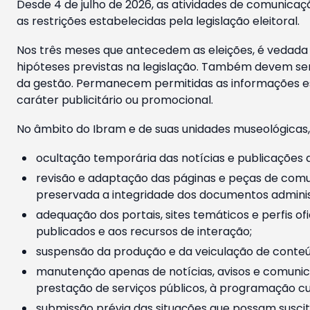
Desde 4 de julho de 2026, as atividades de comunicaçã
as restrições estabelecidas pela legislação eleitoral.
Nos três meses que antecedem as eleições, é vedada a
hipóteses previstas na legislação. Também devem ser
da gestão. Permanecem permitidas as informações est
caráter publicitário ou promocional.
No âmbito do Ibram e de suas unidades museológicas,
ocultação temporária das notícias e publicações a
revisão e adaptação das páginas e peças de comu
preservada a integridade dos documentos administ
adequação dos portais, sites temáticos e perfis ofi
publicados e aos recursos de interação;
suspensão da produção e da veiculação de conteúd
manutenção apenas de notícias, avisos e comunica
prestação de serviços públicos, à programação cul
submissão prévia das situações que possam suscita