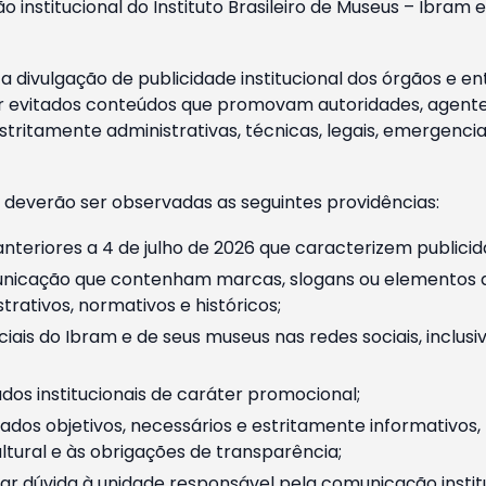
o institucional do Instituto Brasileiro de Museus – Ibra
 divulgação de publicidade institucional dos órgãos e en
 evitados conteúdos que promovam autoridades, agentes 
ritamente administrativas, técnicas, legais, emergencia
 deverão ser observadas as seguintes providências:
nteriores a 4 de julho de 2026 que caracterizem publicid
nicação que contenham marcas, slogans ou elementos da 
rativos, normativos e históricos;
ciais do Ibram e de seus museus nas redes sociais, inclus
os institucionais de caráter promocional;
dos objetivos, necessários e estritamente informativos
tural e às obrigações de transparência;
r dúvida à unidade responsável pela comunicação instituci