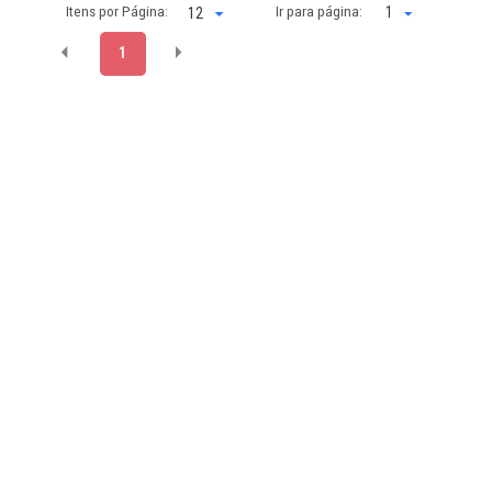
Itens por Página:
Ir para página:
1
1