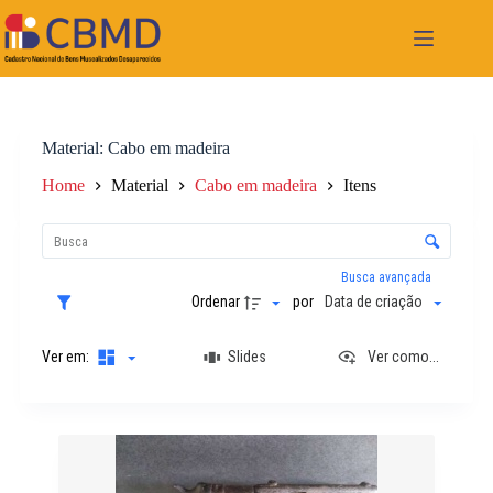
Pular
para
o
conteúdo
Material
Cabo em madeira
Home
Material
Cabo em madeira
Itens
L
i
C
s
o
t
n
Busca avançada
a
t
Ordenar
por
Data de criação
d
r
e
o
i
Ver em:
Slides
Ver como...
l
t
e
e
d
n
e
R
s
o
e
r
s
d