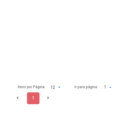
Itens por Página:
Ir para página:
1
1