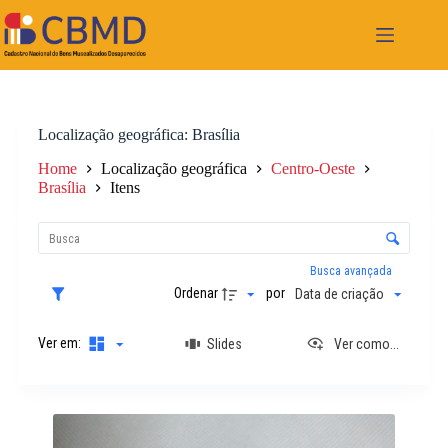
Pular
para
o
conteúdo
Localização geográfica
Brasília
Home
Localização geográfica
Centro-Oeste
Brasília
Itens
L
i
C
s
o
t
n
Busca avançada
a
t
Ordenar
por
Data de criação
d
r
e
o
i
Ver em:
Slides
Ver como...
l
t
e
e
d
n
e
R
s
o
e
r