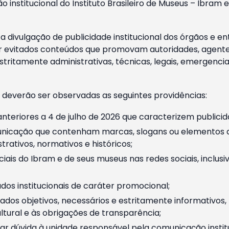
o institucional do Instituto Brasileiro de Museus – Ibra
 divulgação de publicidade institucional dos órgãos e en
 evitados conteúdos que promovam autoridades, agentes 
ritamente administrativas, técnicas, legais, emergencia
 deverão ser observadas as seguintes providências:
nteriores a 4 de julho de 2026 que caracterizem publicid
nicação que contenham marcas, slogans ou elementos da 
rativos, normativos e históricos;
ciais do Ibram e de seus museus nas redes sociais, inclus
os institucionais de caráter promocional;
dos objetivos, necessários e estritamente informativos
tural e às obrigações de transparência;
r dúvida à unidade responsável pela comunicação instituci