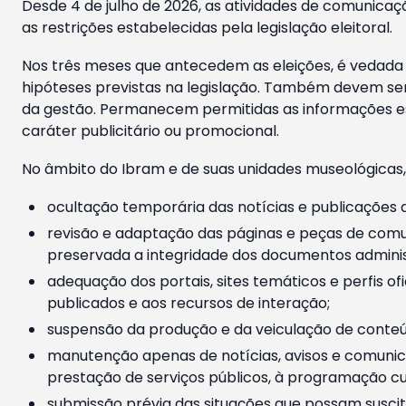
Desde 4 de julho de 2026, as atividades de comunicaçã
as restrições estabelecidas pela legislação eleitoral.
Nos três meses que antecedem as eleições, é vedada a
hipóteses previstas na legislação. Também devem ser
da gestão. Permanecem permitidas as informações est
caráter publicitário ou promocional.
No âmbito do Ibram e de suas unidades museológicas,
ocultação temporária das notícias e publicações a
revisão e adaptação das páginas e peças de comu
preservada a integridade dos documentos administ
adequação dos portais, sites temáticos e perfis ofi
publicados e aos recursos de interação;
suspensão da produção e da veiculação de conteúd
manutenção apenas de notícias, avisos e comunica
prestação de serviços públicos, à programação cul
submissão prévia das situações que possam suscita