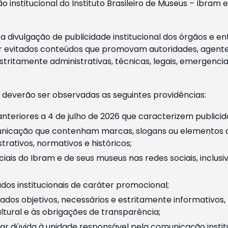
o institucional do Instituto Brasileiro de Museus – Ibra
 divulgação de publicidade institucional dos órgãos e en
 evitados conteúdos que promovam autoridades, agentes 
ritamente administrativas, técnicas, legais, emergencia
 deverão ser observadas as seguintes providências:
nteriores a 4 de julho de 2026 que caracterizem publicid
nicação que contenham marcas, slogans ou elementos da 
rativos, normativos e históricos;
ciais do Ibram e de seus museus nas redes sociais, inclus
os institucionais de caráter promocional;
dos objetivos, necessários e estritamente informativos
tural e às obrigações de transparência;
r dúvida à unidade responsável pela comunicação instituci