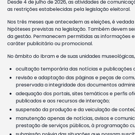
Desde 4 de julho de 2026, as atividades de comunicaçã
as restrições estabelecidas pela legislação eleitoral.
Nos três meses que antecedem as eleições, é vedada a
hipóteses previstas na legislação. Também devem ser
da gestão. Permanecem permitidas as informações est
caráter publicitário ou promocional.
No âmbito do Ibram e de suas unidades museológicas,
ocultação temporária das notícias e publicações a
revisão e adaptação das páginas e peças de comu
preservada a integridade dos documentos administ
adequação dos portais, sites temáticos e perfis ofi
publicados e aos recursos de interação;
suspensão da produção e da veiculação de conteúd
manutenção apenas de notícias, avisos e comunica
prestação de serviços públicos, à programação cul
submissão prévia das situações que possam suscita