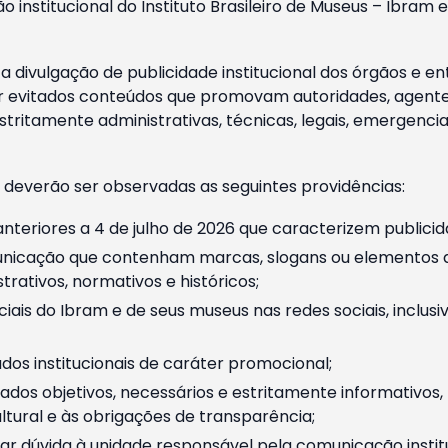
o institucional do Instituto Brasileiro de Museus – Ibra
 divulgação de publicidade institucional dos órgãos e en
 evitados conteúdos que promovam autoridades, agentes 
ritamente administrativas, técnicas, legais, emergencia
 deverão ser observadas as seguintes providências:
nteriores a 4 de julho de 2026 que caracterizem publicid
nicação que contenham marcas, slogans ou elementos da 
rativos, normativos e históricos;
ciais do Ibram e de seus museus nas redes sociais, inclus
os institucionais de caráter promocional;
dos objetivos, necessários e estritamente informativos
tural e às obrigações de transparência;
r dúvida à unidade responsável pela comunicação instituci