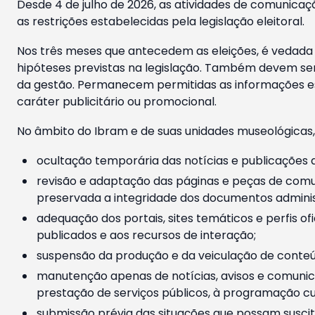
Desde 4 de julho de 2026, as atividades de comunicaçã
as restrições estabelecidas pela legislação eleitoral.
Nos três meses que antecedem as eleições, é vedada a
hipóteses previstas na legislação. Também devem ser
da gestão. Permanecem permitidas as informações est
caráter publicitário ou promocional.
No âmbito do Ibram e de suas unidades museológicas,
ocultação temporária das notícias e publicações a
revisão e adaptação das páginas e peças de comu
preservada a integridade dos documentos administ
adequação dos portais, sites temáticos e perfis ofi
publicados e aos recursos de interação;
suspensão da produção e da veiculação de conteúd
manutenção apenas de notícias, avisos e comunica
prestação de serviços públicos, à programação cul
submissão prévia das situações que possam suscita