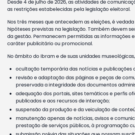
Desde 4 de julho de 2026, as atividades de comunicaçã
as restrições estabelecidas pela legislação eleitoral.
Nos três meses que antecedem as eleições, é vedada a
hipóteses previstas na legislação. Também devem ser
da gestão. Permanecem permitidas as informações est
caráter publicitário ou promocional.
No âmbito do Ibram e de suas unidades museológicas,
ocultação temporária das notícias e publicações a
revisão e adaptação das páginas e peças de comu
preservada a integridade dos documentos administ
adequação dos portais, sites temáticos e perfis ofi
publicados e aos recursos de interação;
suspensão da produção e da veiculação de conteúd
manutenção apenas de notícias, avisos e comunica
prestação de serviços públicos, à programação cul
submissão prévia das situações que possam suscita