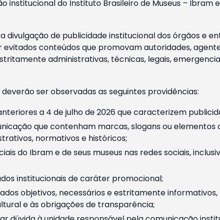
o institucional do Instituto Brasileiro de Museus – Ibra
 divulgação de publicidade institucional dos órgãos e en
 evitados conteúdos que promovam autoridades, agentes 
ritamente administrativas, técnicas, legais, emergencia
 deverão ser observadas as seguintes providências:
nteriores a 4 de julho de 2026 que caracterizem publicid
nicação que contenham marcas, slogans ou elementos da 
rativos, normativos e históricos;
ciais do Ibram e de seus museus nas redes sociais, inclus
os institucionais de caráter promocional;
dos objetivos, necessários e estritamente informativos
tural e às obrigações de transparência;
r dúvida à unidade responsável pela comunicação instituci