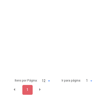
Itens por Página:
Ir para página:
1
1