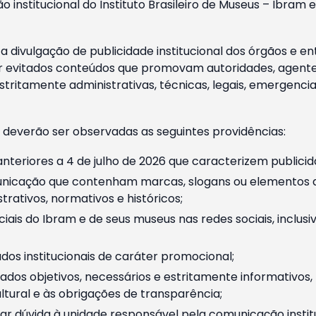
o institucional do Instituto Brasileiro de Museus – Ibra
 divulgação de publicidade institucional dos órgãos e en
 evitados conteúdos que promovam autoridades, agentes 
ritamente administrativas, técnicas, legais, emergencia
 deverão ser observadas as seguintes providências:
nteriores a 4 de julho de 2026 que caracterizem publicid
nicação que contenham marcas, slogans ou elementos da 
rativos, normativos e históricos;
ciais do Ibram e de seus museus nas redes sociais, inclus
os institucionais de caráter promocional;
dos objetivos, necessários e estritamente informativos
tural e às obrigações de transparência;
r dúvida à unidade responsável pela comunicação instituci