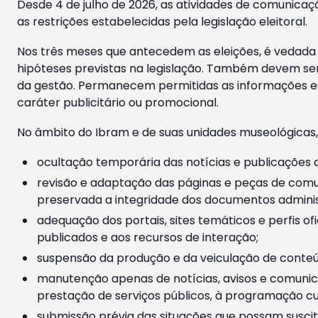
Desde 4 de julho de 2026, as atividades de comunicaçã
as restrições estabelecidas pela legislação eleitoral.
Nos três meses que antecedem as eleições, é vedada a
hipóteses previstas na legislação. Também devem ser
da gestão. Permanecem permitidas as informações est
caráter publicitário ou promocional.
No âmbito do Ibram e de suas unidades museológicas,
ocultação temporária das notícias e publicações a
revisão e adaptação das páginas e peças de comu
preservada a integridade dos documentos administ
adequação dos portais, sites temáticos e perfis ofi
publicados e aos recursos de interação;
suspensão da produção e da veiculação de conteúd
manutenção apenas de notícias, avisos e comunica
prestação de serviços públicos, à programação cul
submissão prévia das situações que possam suscita