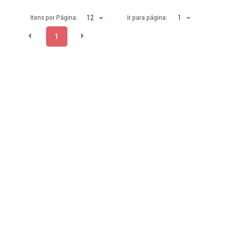
Itens por Página:
Ir para página:
1
1