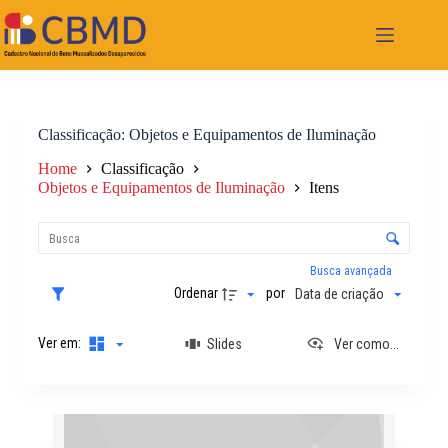
Pular
para
o
conteúdo
Classificação
Objetos e Equipamentos de Iluminação
Home
Classificação
Objetos e Equipamentos de Iluminação
Itens
L
i
C
s
o
t
n
Busca avançada
a
t
Ordenar
por
Data de criação
d
r
e
o
i
Ver em:
Slides
Ver como...
l
t
e
e
d
n
e
R
s
o
e
r