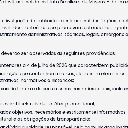
o institucional do Instituto Brasileiro de Museus – Ibra
 divulgação de publicidade institucional dos órgãos e en
 evitados conteúdos que promovam autoridades, agentes 
ritamente administrativas, técnicas, legais, emergencia
 deverão ser observadas as seguintes providências:
nteriores a 4 de julho de 2026 que caracterizem publicid
nicação que contenham marcas, slogans ou elementos da 
rativos, normativos e históricos;
ciais do Ibram e de seus museus nas redes sociais, inclus
os institucionais de caráter promocional;
dos objetivos, necessários e estritamente informativos
tural e às obrigações de transparência;
r dúvida à unidade responsável pela comunicação instituci