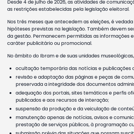
Desde 4 de julho de 2026, as atividades de comunicaçã
as restrições estabelecidas pela legislação eleitoral.
Nos três meses que antecedem as eleições, é vedada a
hipóteses previstas na legislação. Também devem ser
da gestão. Permanecem permitidas as informações est
caráter publicitário ou promocional.
No âmbito do Ibram e de suas unidades museológicas,
ocultação temporária das notícias e publicações a
revisão e adaptação das páginas e peças de comu
preservada a integridade dos documentos administ
adequação dos portais, sites temáticos e perfis ofi
publicados e aos recursos de interação;
suspensão da produção e da veiculação de conteúd
manutenção apenas de notícias, avisos e comunica
prestação de serviços públicos, à programação cul
submissão prévia das situações que possam suscita