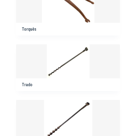
Torquês
Trado