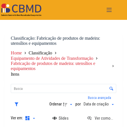
Pular
para
o
conteúdo
Classificação
Fabricação de produtos de madeira:
utensílios e equipamentos
Home
Classificação
Equipamento de Atividades de Transformação
Fabricação de produtos de madeira: utensílios e
equipamentos
Itens
L
i
C
s
o
t
n
Busca avançada
a
t
Ordenar
por
Data de criação
d
r
e
o
i
Ver em:
Slides
Ver como...
l
t
e
e