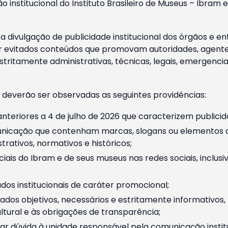
o institucional do Instituto Brasileiro de Museus – Ibra
 divulgação de publicidade institucional dos órgãos e en
 evitados conteúdos que promovam autoridades, agentes 
ritamente administrativas, técnicas, legais, emergencia
 deverão ser observadas as seguintes providências:
nteriores a 4 de julho de 2026 que caracterizem publicid
nicação que contenham marcas, slogans ou elementos da 
rativos, normativos e históricos;
ciais do Ibram e de seus museus nas redes sociais, inclus
os institucionais de caráter promocional;
dos objetivos, necessários e estritamente informativos
tural e às obrigações de transparência;
r dúvida à unidade responsável pela comunicação instituci