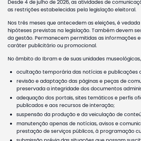
Desde 4 de julho de 2026, as atividades de comunicaçã
as restrições estabelecidas pela legislação eleitoral.
Nos três meses que antecedem as eleições, é vedada a
hipóteses previstas na legislação. Também devem ser
da gestão. Permanecem permitidas as informações est
caráter publicitário ou promocional.
No âmbito do Ibram e de suas unidades museológicas,
ocultação temporária das notícias e publicações a
revisão e adaptação das páginas e peças de comu
preservada a integridade dos documentos administ
adequação dos portais, sites temáticos e perfis ofi
publicados e aos recursos de interação;
suspensão da produção e da veiculação de conteúd
manutenção apenas de notícias, avisos e comunica
prestação de serviços públicos, à programação cul
submissão prévia das situações que possam suscita