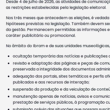
Desde 4 de julho de 2026, as atividades de comunicaçã
as restrições estabelecidas pela legislação eleitoral.
Nos três meses que antecedem as eleições, é vedada a
hipóteses previstas na legislação. Também devem ser
da gestão. Permanecem permitidas as informações est
caráter publicitário ou promocional.
No âmbito do Ibram e de suas unidades museológicas,
ocultação temporária das notícias e publicações a
revisão e adaptação das páginas e peças de comu
preservada a integridade dos documentos administ
adequação dos portais, sites temáticos e perfis ofi
publicados e aos recursos de interação;
suspensão da produção e da veiculação de conteúd
manutenção apenas de notícias, avisos e comunica
prestação de serviços públicos, à programação cul
submissão prévia das situações que possam suscita