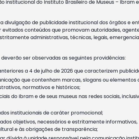
o institucional do Instituto Brasileiro de Museus – Ibra
 divulgação de publicidade institucional dos órgãos e en
 evitados conteúdos que promovam autoridades, agentes 
ritamente administrativas, técnicas, legais, emergencia
 deverão ser observadas as seguintes providências:
nteriores a 4 de julho de 2026 que caracterizem publicid
nicação que contenham marcas, slogans ou elementos da 
rativos, normativos e históricos;
ciais do Ibram e de seus museus nas redes sociais, inclus
os institucionais de caráter promocional;
dos objetivos, necessários e estritamente informativos
tural e às obrigações de transparência;
r dúvida à unidade responsável pela comunicação instituci