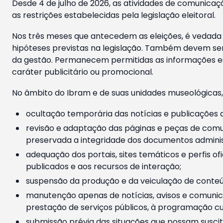
Desde 4 de julho de 2026, as atividades de comunicaçã
as restrições estabelecidas pela legislação eleitoral.
Nos três meses que antecedem as eleições, é vedada a
hipóteses previstas na legislação. Também devem ser
da gestão. Permanecem permitidas as informações est
caráter publicitário ou promocional.
No âmbito do Ibram e de suas unidades museológicas,
ocultação temporária das notícias e publicações a
revisão e adaptação das páginas e peças de comu
preservada a integridade dos documentos administ
adequação dos portais, sites temáticos e perfis ofi
publicados e aos recursos de interação;
suspensão da produção e da veiculação de conteúd
manutenção apenas de notícias, avisos e comunica
prestação de serviços públicos, à programação cul
submissão prévia das situações que possam suscita