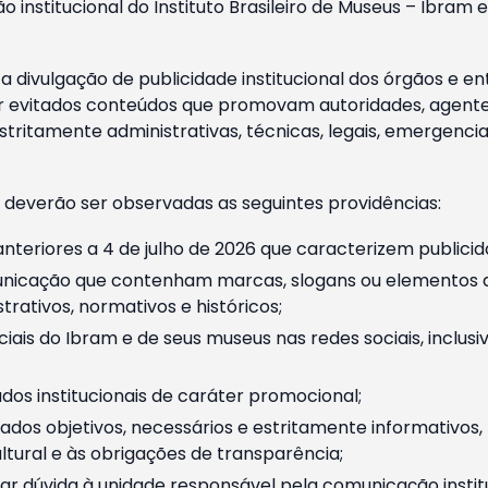
o institucional do Instituto Brasileiro de Museus – Ibra
 divulgação de publicidade institucional dos órgãos e en
 evitados conteúdos que promovam autoridades, agentes 
ritamente administrativas, técnicas, legais, emergencia
 deverão ser observadas as seguintes providências:
nteriores a 4 de julho de 2026 que caracterizem publicid
nicação que contenham marcas, slogans ou elementos da 
rativos, normativos e históricos;
ciais do Ibram e de seus museus nas redes sociais, inclus
os institucionais de caráter promocional;
dos objetivos, necessários e estritamente informativos
tural e às obrigações de transparência;
r dúvida à unidade responsável pela comunicação instituci