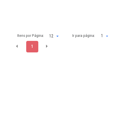
Itens por Página:
Ir para página:
1
1