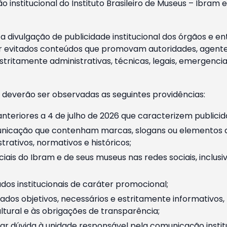
o institucional do Instituto Brasileiro de Museus – Ibra
 divulgação de publicidade institucional dos órgãos e en
 evitados conteúdos que promovam autoridades, agentes 
ritamente administrativas, técnicas, legais, emergencia
 deverão ser observadas as seguintes providências:
nteriores a 4 de julho de 2026 que caracterizem publicid
nicação que contenham marcas, slogans ou elementos da 
rativos, normativos e históricos;
ciais do Ibram e de seus museus nas redes sociais, inclus
os institucionais de caráter promocional;
dos objetivos, necessários e estritamente informativos
tural e às obrigações de transparência;
r dúvida à unidade responsável pela comunicação instituci