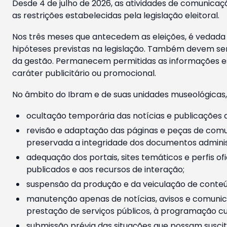
Desde 4 de julho de 2026, as atividades de comunicaçã
as restrições estabelecidas pela legislação eleitoral.
Nos três meses que antecedem as eleições, é vedada a
hipóteses previstas na legislação. Também devem ser
da gestão. Permanecem permitidas as informações est
caráter publicitário ou promocional.
No âmbito do Ibram e de suas unidades museológicas,
ocultação temporária das notícias e publicações a
revisão e adaptação das páginas e peças de comu
preservada a integridade dos documentos administ
adequação dos portais, sites temáticos e perfis ofi
publicados e aos recursos de interação;
suspensão da produção e da veiculação de conteúd
manutenção apenas de notícias, avisos e comunica
prestação de serviços públicos, à programação cul
submissão prévia das situações que possam suscita