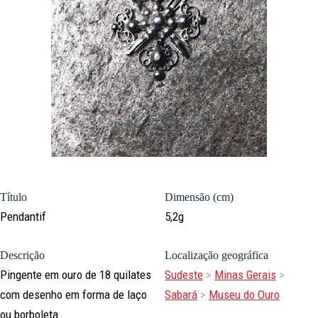
Título
Dimensão (cm)
Pendantif
5,2g
Descrição
Localização geográfica
Pingente em ouro de 18 quilates
Sudeste
>
Minas Gerais
>
com desenho em forma de laço
Sabará
>
Museu do Ouro
ou borboleta