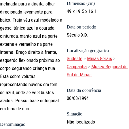
inclinada para a direita, olhar
Dimensão (cm)
49 x 19.5 x 16.1
direcionado levemente para
baixo. Traja véu azul modelado a
Data ou período
gesso, túnica azul e dourada
Século XIX
cinturada, manto azul na parte
externa e vermelho na parte
Localização geográfica
interna. Braço direito à frente,
Sudeste
>
Minas Gerais
>
esquerdo flexionado próximo ao
Campanha
>
Museu Regional do
corpo segurando criança nua.
Sul de Minas
Está sobre volutas
representando nuvens em tom
Data da ocorrência
de azul, onde se vê 3 bustos
06/03/1994
alados. Possui base octogonal
em tons de ocre.
Situação
Não localizado
Denominação