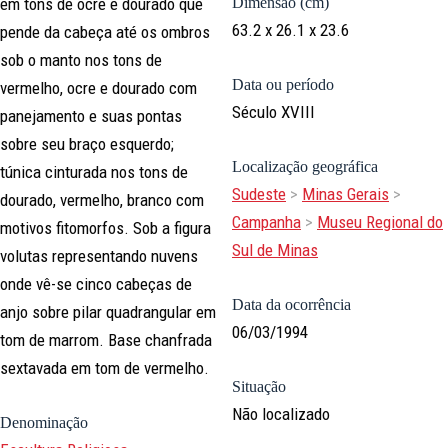
em tons de ocre e dourado que
Dimensão (cm)
63.2 x 26.1 x 23.6
pende da cabeça até os ombros
sob o manto nos tons de
Data ou período
vermelho, ocre e dourado com
Século XVIII
panejamento e suas pontas
sobre seu braço esquerdo;
Localização geográfica
túnica cinturada nos tons de
Sudeste
>
Minas Gerais
>
dourado, vermelho, branco com
Campanha
>
Museu Regional do
motivos fitomorfos. Sob a figura
Sul de Minas
volutas representando nuvens
onde vê-se cinco cabeças de
Data da ocorrência
anjo sobre pilar quadrangular em
06/03/1994
tom de marrom. Base chanfrada
sextavada em tom de vermelho.
Situação
Não localizado
Denominação