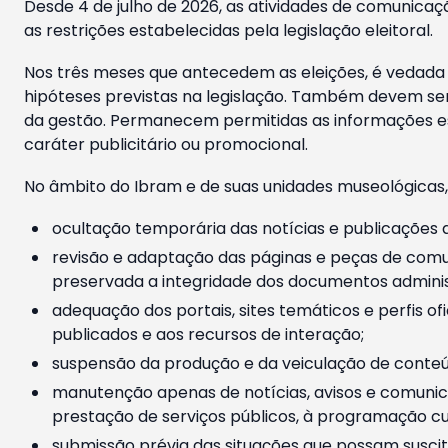
Desde 4 de julho de 2026, as atividades de comunicaçã
as restrições estabelecidas pela legislação eleitoral.
Nos três meses que antecedem as eleições, é vedada a
hipóteses previstas na legislação. Também devem ser
da gestão. Permanecem permitidas as informações est
caráter publicitário ou promocional.
No âmbito do Ibram e de suas unidades museológicas,
ocultação temporária das notícias e publicações a
revisão e adaptação das páginas e peças de comu
preservada a integridade dos documentos administ
adequação dos portais, sites temáticos e perfis ofi
publicados e aos recursos de interação;
suspensão da produção e da veiculação de conteúd
manutenção apenas de notícias, avisos e comunica
prestação de serviços públicos, à programação cul
submissão prévia das situações que possam suscita