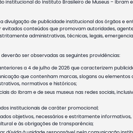
o institucional do Instituto Brasileiro de Museus – Ibra
 divulgação de publicidade institucional dos órgãos e en
 evitados conteúdos que promovam autoridades, agentes 
ritamente administrativas, técnicas, legais, emergencia
 deverão ser observadas as seguintes providências:
nteriores a 4 de julho de 2026 que caracterizem publicid
nicação que contenham marcas, slogans ou elementos da 
rativos, normativos e históricos;
ciais do Ibram e de seus museus nas redes sociais, inclus
os institucionais de caráter promocional;
dos objetivos, necessários e estritamente informativos
tural e às obrigações de transparência;
r dúvida à unidade responsável pela comunicação instituci