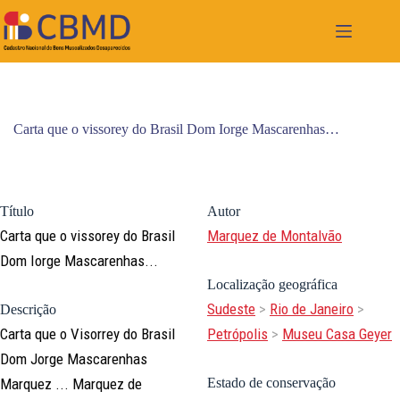
Pular
para
o
conteúdo
Carta que o vissorey do Brasil Dom Iorge Mascarenhas…
Título
Autor
Carta que o vissorey do Brasil
Marquez de Montalvão
Dom Iorge Mascarenhas...
Localização geográfica
Sudeste
>
Rio de Janeiro
>
Descrição
Carta que o Visorrey do Brasil
Petrópolis
>
Museu Casa Geyer
Dom Jorge Mascarenhas
Marquez ... Marquez de
Estado de conservação