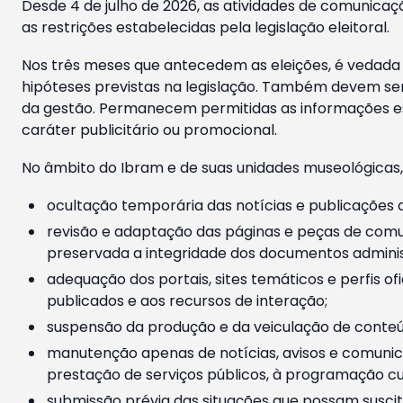
Desde 4 de julho de 2026, as atividades de comunicaçã
as restrições estabelecidas pela legislação eleitoral.
Nos três meses que antecedem as eleições, é vedada a
hipóteses previstas na legislação. Também devem ser
da gestão. Permanecem permitidas as informações est
caráter publicitário ou promocional.
No âmbito do Ibram e de suas unidades museológicas,
ocultação temporária das notícias e publicações a
revisão e adaptação das páginas e peças de comu
preservada a integridade dos documentos administ
adequação dos portais, sites temáticos e perfis ofi
publicados e aos recursos de interação;
suspensão da produção e da veiculação de conteúd
manutenção apenas de notícias, avisos e comunica
prestação de serviços públicos, à programação cul
submissão prévia das situações que possam suscita