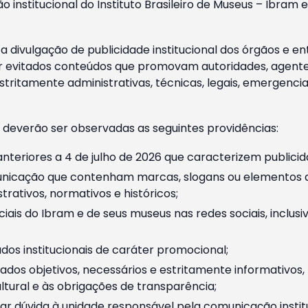
o institucional do Instituto Brasileiro de Museus – Ibra
 divulgação de publicidade institucional dos órgãos e en
 evitados conteúdos que promovam autoridades, agentes 
ritamente administrativas, técnicas, legais, emergencia
 deverão ser observadas as seguintes providências:
nteriores a 4 de julho de 2026 que caracterizem publicid
nicação que contenham marcas, slogans ou elementos da 
rativos, normativos e históricos;
ciais do Ibram e de seus museus nas redes sociais, inclus
os institucionais de caráter promocional;
dos objetivos, necessários e estritamente informativos
tural e às obrigações de transparência;
r dúvida à unidade responsável pela comunicação instituci