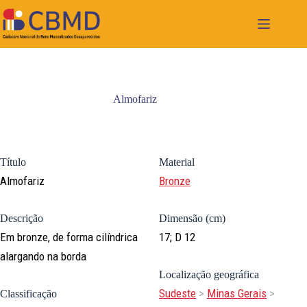
Pular
para
o
conteúdo
Almofariz
Título
Material
Almofariz
Bronze
Descrição
Dimensão (cm)
Em bronze, de forma cilíndrica
17; D 12
alargando na borda
Localização geográfica
Sudeste
>
Minas Gerais
>
Classificação