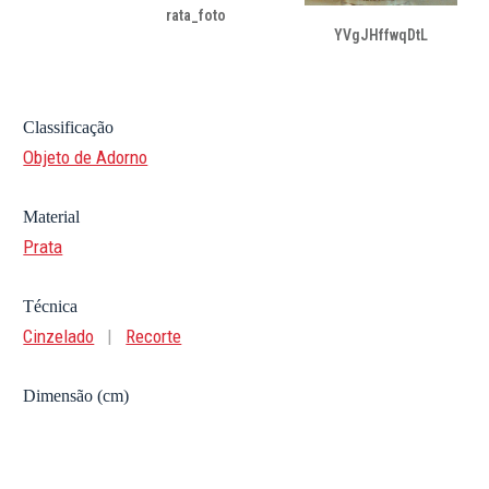
rata_foto
YVgJHffwqDtL
Classificação
Objeto de Adorno
Material
Prata
Técnica
Cinzelado
|
Recorte
Dimensão (cm)
37 cm de altura