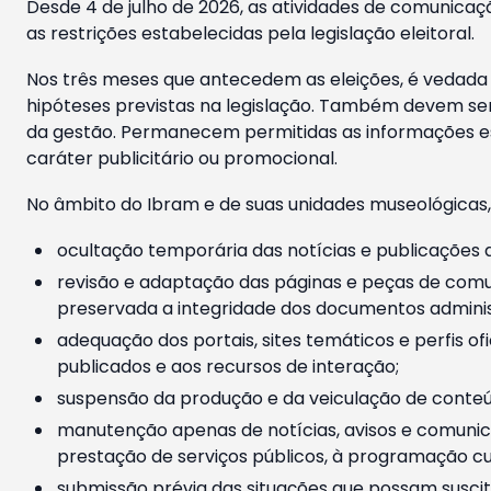
Desde 4 de julho de 2026, as atividades de comunicaçã
as restrições estabelecidas pela legislação eleitoral.
Nos três meses que antecedem as eleições, é vedada a
hipóteses previstas na legislação. Também devem ser
da gestão. Permanecem permitidas as informações est
caráter publicitário ou promocional.
No âmbito do Ibram e de suas unidades museológicas,
ocultação temporária das notícias e publicações a
revisão e adaptação das páginas e peças de comu
preservada a integridade dos documentos administ
adequação dos portais, sites temáticos e perfis ofi
publicados e aos recursos de interação;
suspensão da produção e da veiculação de conteúd
manutenção apenas de notícias, avisos e comunica
prestação de serviços públicos, à programação cul
submissão prévia das situações que possam suscita