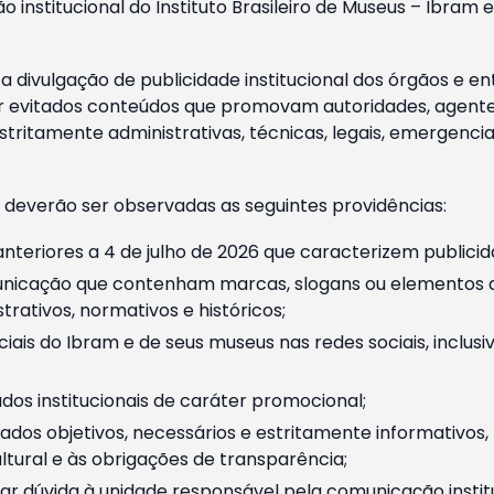
o institucional do Instituto Brasileiro de Museus – Ibra
 divulgação de publicidade institucional dos órgãos e en
 evitados conteúdos que promovam autoridades, agentes 
ritamente administrativas, técnicas, legais, emergencia
 deverão ser observadas as seguintes providências:
nteriores a 4 de julho de 2026 que caracterizem publicid
nicação que contenham marcas, slogans ou elementos da 
rativos, normativos e históricos;
ciais do Ibram e de seus museus nas redes sociais, inclus
os institucionais de caráter promocional;
dos objetivos, necessários e estritamente informativos
tural e às obrigações de transparência;
r dúvida à unidade responsável pela comunicação instituci