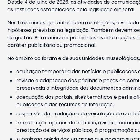
Desde 4 de julho de 2026, as atividades de comunicaçã
as restrições estabelecidas pela legislação eleitoral.
Nos três meses que antecedem as eleições, é vedada a
hipóteses previstas na legislação. Também devem ser
da gestão. Permanecem permitidas as informações est
caráter publicitário ou promocional.
No âmbito do Ibram e de suas unidades museológicas,
ocultação temporária das notícias e publicações a
revisão e adaptação das páginas e peças de comu
preservada a integridade dos documentos administ
adequação dos portais, sites temáticos e perfis ofi
publicados e aos recursos de interação;
suspensão da produção e da veiculação de conteúd
manutenção apenas de notícias, avisos e comunica
prestação de serviços públicos, à programação cul
submissão prévia das situações que possam suscita