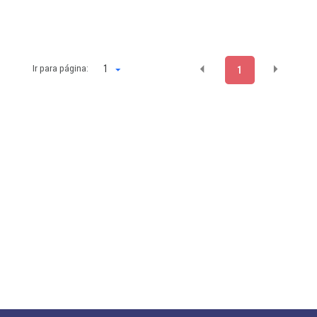
Ir para página:
1
1