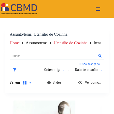
Pular
para
o
conteúdo
Assunto/tema
Utensílio de Cozinha
Home
Assunto/tema
Utensílio de Cozinha
Itens
L
i
C
s
o
t
n
Busca avançada
a
t
Ordenar
por
Data de criação
d
r
e
o
i
Ver em:
Slides
Ver como...
l
t
e
e
d
n
e
R
s
o
e
r
s
d