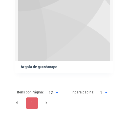
Argola de guardanapo
Itens por Página:
Ir para página:
1
1