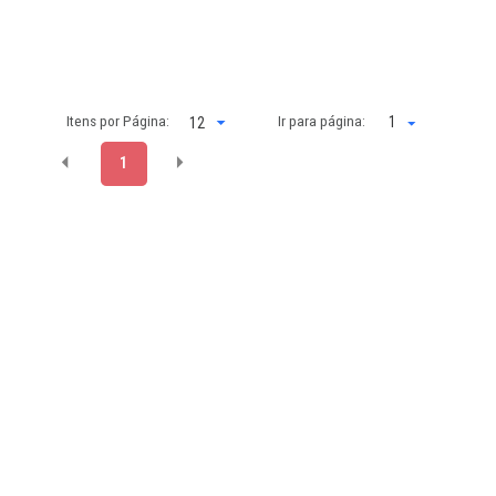
Itens por Página:
Ir para página:
1
1