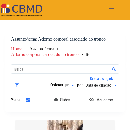
Pular
para
o
conteúdo
Assunto/tema
Adorno corporal associado ao tronco
Home
Assunto/tema
Adorno corporal associado ao tronco
Itens
L
i
C
s
o
t
n
Busca avançada
a
t
Ordenar
por
Data de criação
d
r
e
o
i
Ver em:
Slides
Ver como...
l
t
e
e
d
n
e
R
s
o
e
r