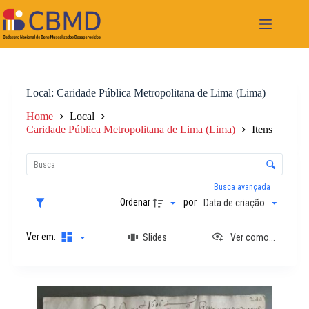
Pular
para
o
conteúdo
Local
Caridade Pública Metropolitana de Lima (Lima)
Home
Local
Caridade Pública Metropolitana de Lima (Lima)
Itens
L
i
C
s
o
t
n
Busca avançada
a
t
Ordenar
por
Data de criação
d
r
e
o
i
Ver em:
Slides
Ver como...
l
t
e
e
d
n
e
R
s
o
e
r