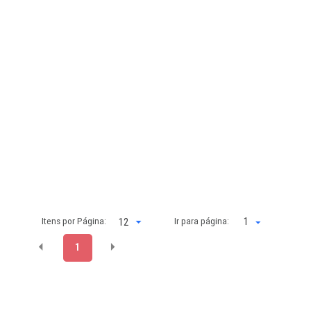
Itens por Página:
Ir para página:
1
1