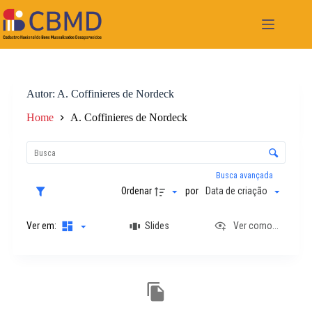
Pular
para
o
conteúdo
Autor
A. Coffinieres de Nordeck
Home
A. Coffinieres de Nordeck
L
i
C
s
o
t
n
Busca avançada
a
t
Ordenar
por
Data de criação
d
r
e
o
i
Ver em:
Slides
Ver como...
l
t
e
e
d
n
e
R
s
o
e
r
s
d